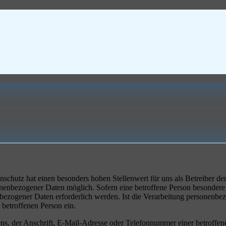
nschutz hat einen besonders hohen Stellenwert für uns als Betreiber 
nbezogener Daten möglich. Sofern eine betroffene Person besondere S
zogener Daten erforderlich werden. Ist die Verarbeitung personenbezog
 betroffenen Person ein.
, der Anschrift, E-Mail-Adresse oder Telefonnummer einer betroffenen