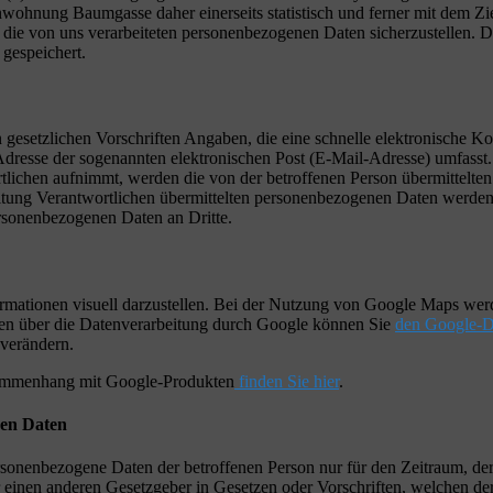
hnung Baumgasse daher einerseits statistisch und ferner mit dem Zie
 die von uns verarbeiteten personenbezogenen Daten sicherzustellen. 
gespeichert.
 gesetzlichen Vorschriften Angaben, die eine schnelle elektronische
resse der sogenannten elektronischen Post (E-Mail-Adresse) umfasst. 
tlichen aufnimmt, werden die von der betroffenen Person übermittelte
arbeitung Verantwortlichen übermittelten personenbezogenen Daten werd
ersonenbezogenen Daten an Dritte.
mationen visuell darzustellen. Bei der Nutzung von Google Maps wer
nen über die Datenverarbeitung durch Google können Sie
den Google-D
 verändern.
sammenhang mit Google-Produkten
finden Sie hier
.
nen Daten
ersonenbezogene Daten der betroffenen Person nur für den Zeitraum, der
einen anderen Gesetzgeber in Gesetzen oder Vorschriften, welchen der 