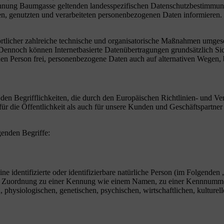
ung Baumgasse geltenden landesspezifischen Datenschutzbestimmungen
n, genutzten und verarbeiteten personenbezogenen Daten informieren. F
tlicher zahlreiche technische und organisatorische Maßnahmen umgeset
 Dennoch können Internetbasierte Datenübertragungen grundsätzlich Sic
en Person frei, personenbezogene Daten auch auf alternativen Wegen, be
en Begrifflichkeiten, die durch den Europäischen Richtlinien- und 
die Öffentlichkeit als auch für unsere Kunden und Geschäftspartner e
genden Begriffe:
e identifizierte oder identifizierbare natürliche Person (im Folgenden „
tels Zuordnung zu einer Kennung wie einem Namen, zu einer Kennnumme
siologischen, genetischen, psychischen, wirtschaftlichen, kulturellen o