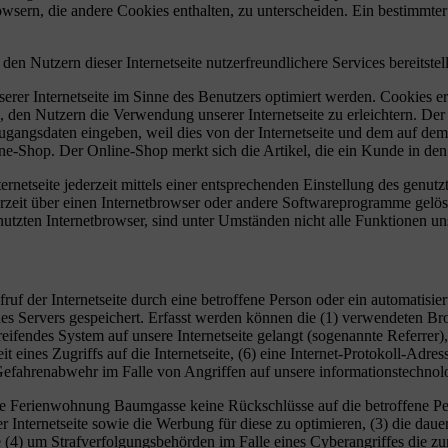
owsern, die andere Cookies enthalten, zu unterscheiden. Ein bestimmte
Nutzern dieser Internetseite nutzerfreundlichere Services bereitstel
erer Internetseite im Sinne des Benutzers optimiert werden. Cookies er
 den Nutzern die Verwendung unserer Internetseite zu erleichtern. Der 
ne Zugangsdaten eingeben, weil dies von der Internetseite und dem au
ne-Shop. Der Online-Shop merkt sich die Artikel, die ein Kunde in den 
rnetseite jederzeit mittels einer entsprechenden Einstellung des genu
erzeit über einen Internetbrowser oder andere Softwareprogramme gelösc
utzten Internetbrowser, sind unter Umständen nicht alle Funktionen uns
uf der Internetseite durch eine betroffene Person oder ein automatisi
es Servers gespeichert. Erfasst werden können die (1) verwendeten B
reifendes System auf unsere Internetseite gelangt (sogenannte Referrer
t eines Zugriffs auf die Internetseite, (6) eine Internet-Protokoll-Adre
 Gefahrenabwehr im Falle von Angriffen auf unsere informationstechno
ie Ferienwohnung Baumgasse keine Rückschlüsse auf die betroffene Per
serer Internetseite sowie die Werbung für diese zu optimieren, (3) die da
 (4) um Strafverfolgungsbehörden im Falle eines Cyberangriffes die zu